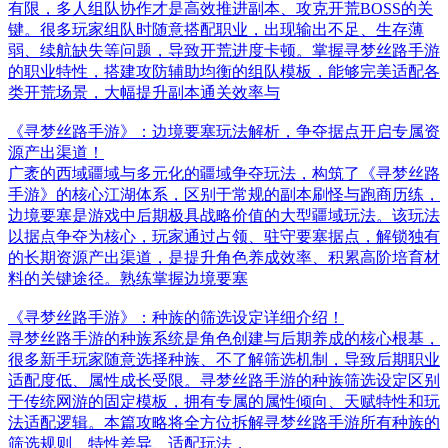
有限，多人组队协作才是高效推进副本、攻克开荒BOSS的关
键。很多玩家组队时随意搭配职业，出现输出不足、生存薄
弱、续航缺失等问题，导致开荒进度卡顿。掌握寻梦丝路手游
的职业特性，搭建攻防辅助均衡的组队模板，能够完美适配各
类开荒场景，大幅提升副本通关效率与
《寻梦丝路手游》：边境要塞玩法解析，争夺据点开启专属资
源产出渠道！
广袤的西域疆域与多元化的疆域争夺玩法，构筑了《寻梦丝路
手游》的核心江湖体系，区别于常规的副本刷怪与跑商历练，
边境要塞是游戏中后期极具战略价值的大型疆域玩法。该玩法
以据点争夺为核心，玩家通过占领、驻守要塞据点，解锁独有
的长期资源产出渠道，是提升角色养成效率、积累高阶培育材
料的关键途径。熟练掌握边境要塞
《寻梦丝路手游》：种族的筛选设定详细介绍！
寻梦丝路手游的种族系统是角色创建与后期养成的核心根基，
很多新手玩家随意选择种族、不了解筛选机制，导致后期职业
适配度低、属性成长受限。寻梦丝路手游的种族筛选设定区别
于传统网游的固定模板，拥有专属的属性倾向、天赋特性和玩
法适配逻辑。本篇攻略将全方位拆解寻梦丝路手游所有种族的
筛选规则、特性差异、适配玩法，