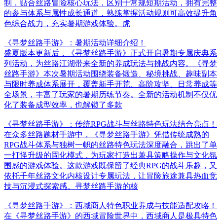
制，贴合丝路冒险核心玩法，区别于常规短期活动，拥有完整
的参与体系与属性成长通道，熟练掌握活动规则可高效提升角
色综合战力，充实暑期游戏体验。虎
《寻梦丝路手游》：暑期活动详细介绍！
盛夏版本更新后，《寻梦丝路手游》正式开启暑期专属庆典系
列活动，为丝路江湖带来全新的养成玩法与挑战内容。《寻梦
丝路手游》本次暑期活动围绕装备锻造、秘境挑战、趣味副本
与限时养成体系展开，覆盖新手开荒、高阶攻坚、日常养成等
全场景，丰富了玩家的暑期历练节奏。全新的活动机制不仅优
化了装备成型效率，也解锁了多款
《寻梦丝路手游》：传统RPG战斗与丝路特色玩法结合亮点！
在众多丝路题材手游中，《寻梦丝路手游》凭借传统成熟的
RPG战斗体系与独树一帜的丝路特色玩法深度融合，跳出了单
一打怪升级的固化模式，为玩家打造出兼具策略操作与文化氛
围感的游戏体验。这款游戏既保留了经典RPG的战斗乐趣，又
依托千年丝路文化内核设计专属玩法，让冒险旅途兼具热血竞
技与沉浸式探索感。寻梦丝路手游的核
《寻梦丝路手游》：西域商人特色职业养成与技能适配攻略！
在《寻梦丝路手游》的西域冒险世界中，西域商人是极具特色