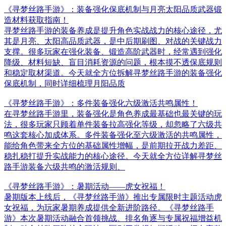
《寻梦丝路手游》：装备强化保底机制与月亮太阳品质武器锻
造材料获取指南！
寻梦丝路手游的装备养成是提升角色实战战力的核心途径，尤
其是月亮、太阳高品质武器，是中后期刷图、对战的关键战力
支撑。很多玩家在强化装备、锻造高阶武器时，经常遇到强化
降级、材料短缺、盲目消耗资源的问题，根本摸不透保底规则
和稳定取材渠道。今天就全方位拆解寻梦丝路手游的装备强化
保底机制，同时详细梳理月阳品质
《寻梦丝路手游》：多件装备强化六级激活共鸣属性！
在寻梦丝路手游里，装备强化是角色养成最基础也最关键的玩
法，很多玩家只顾着单件装备拉高强化等级，却忽略了六级共
鸣这套核心加成体系。多件装备强化至六级激活的共鸣属性，
能给角色带来全方位的基础属性增幅，是前期拉开战力差距、
稳扎稳打提升实战能力的核心途径。今天就全方位详解寻梦丝
路手游装备六级共鸣的激活规则、
《寻梦丝路手游》：暑期活动——虎女祝福！
暑期版本上线后，《寻梦丝路手游》推出专属限时主题活动虎
女祝福，为玩家暑期养成提供全新进阶路径。《寻梦丝路手
游》本次暑期活动融合首领挑战、排名角逐与专属祝福增益机