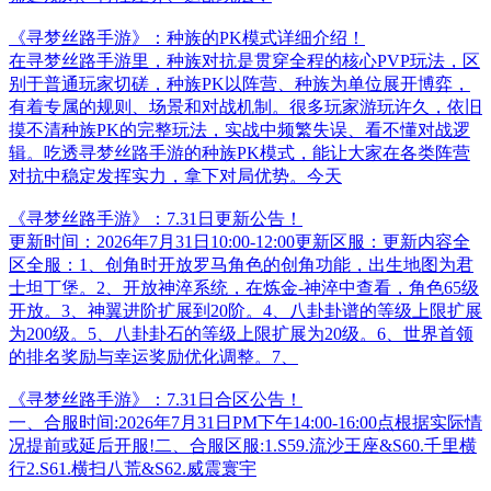
《寻梦丝路手游》：种族的PK模式详细介绍！
在寻梦丝路手游里，种族对抗是贯穿全程的核心PVP玩法，区
别于普通玩家切磋，种族PK以阵营、种族为单位展开博弈，
有着专属的规则、场景和对战机制。很多玩家游玩许久，依旧
摸不清种族PK的完整玩法，实战中频繁失误、看不懂对战逻
辑。吃透寻梦丝路手游的种族PK模式，能让大家在各类阵营
对抗中稳定发挥实力，拿下对局优势。今天
《寻梦丝路手游》：7.31日更新公告！
更新时间：2026年7月31日10:00-12:00更新区服：更新内容全
区全服：1、创角时开放罗马角色的创角功能，出生地图为君
士坦丁堡。2、开放神淬系统，在炼金-神淬中查看，角色65级
开放。3、神翼进阶扩展到20阶。4、八卦卦谱的等级上限扩展
为200级。5、八卦卦石的等级上限扩展为20级。6、世界首领
的排名奖励与幸运奖励优化调整。7、
《寻梦丝路手游》：7.31日合区公告！
一、合服时间:2026年7月31日PM下午14:00-16:00点根据实际情
况提前或延后开服!二、合服区服:1.S59.流沙王座&S60.千里横
行2.S61.横扫八荒&S62.威震寰宇