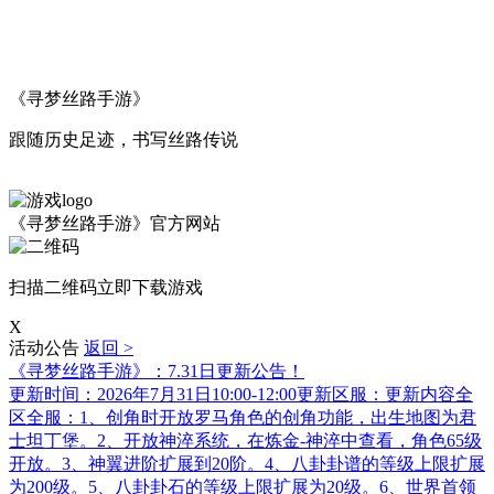
《寻梦丝路手游》
跟随历史足迹，书写丝路传说
《寻梦丝路手游》官方网站
扫描二维码立即下载游戏
X
活动公告
返回 >
《寻梦丝路手游》：7.31日更新公告！
更新时间：2026年7月31日10:00-12:00更新区服：更新内容全
区全服：1、创角时开放罗马角色的创角功能，出生地图为君
士坦丁堡。2、开放神淬系统，在炼金-神淬中查看，角色65级
开放。3、神翼进阶扩展到20阶。4、八卦卦谱的等级上限扩展
为200级。5、八卦卦石的等级上限扩展为20级。6、世界首领