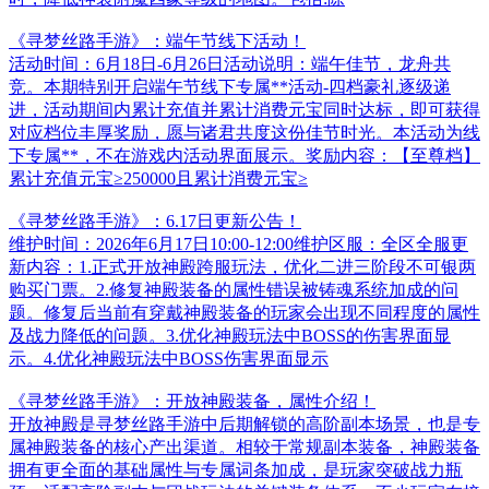
《寻梦丝路手游》：端午节线下活动！
活动时间：6月18日-6月26日活动说明：端午佳节，龙舟共
竞。本期特别开启端午节线下专属**活动-四档豪礼逐级递
进，活动期间内累计充值并累计消费元宝同时达标，即可获得
对应档位丰厚奖励，愿与诸君共度这份佳节时光。本活动为线
下专属**，不在游戏内活动界面展示。奖励内容：【至尊档】
累计充值元宝≥250000且累计消费元宝≥
《寻梦丝路手游》：6.17日更新公告！
维护时间：2026年6月17日10:00-12:00维护区服：全区全服更
新内容：1.正式开放神殿跨服玩法，优化二进三阶段不可银两
购买门票。2.修复神殿装备的属性错误被铸魂系统加成的问
题。修复后当前有穿戴神殿装备的玩家会出现不同程度的属性
及战力降低的问题。3.优化神殿玩法中BOSS的伤害界面显
示。4.优化神殿玩法中BOSS伤害界面显示
《寻梦丝路手游》：开放神殿装备，属性介绍！
开放神殿是寻梦丝路手游中后期解锁的高阶副本场景，也是专
属神殿装备的核心产出渠道。相较于常规副本装备，神殿装备
拥有更全面的基础属性与专属词条加成，是玩家突破战力瓶