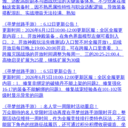
颈、适配高阶副本与团战玩法的关键装备体系。不少玩家在接
触这套装备时，因不熟悉属性特性与职业适配逻辑，导致装备
搭配混乱、实战增益无法拉满。熟知
《寻梦丝路手游》：6.12日更新公告！
更新时间：2026年6月12日10:00-12:00更新区服：全区全服更
新内容：1、开放神殿装备，在角色界面模型左侧可看到入
口。2、开放神殿玩法先锋测试(入口暂不对全服开放)，后续
开放后每日晚上19:00-20:00开启，可在跨服入口里查看。3、
跨服灭国战场的开放时间调整为每周一、三的20:25-21:00.4、
高物启灵扩展为25星，锤练扩展为30级
《寻梦丝路手游》：6.5日更新公告！
更新时间：2026年6月5日10:00-12:00更新区服：全区全服更新
内容：1、修复非绑定的破镜丹不能上架的问题2、修复强化
16-17的装备不能解绑的问题3、修复战宠经验条在101-102等
级时显示异常的问题
《寻梦丝路手游》：名人堂一周限时活动重启！
万众期待的名人堂限时活动再度在寻梦丝路手游限时开启，整
期活动仅维持一周时间，作为全服竞技排行类特色玩法，不仅
能留下角色的丝路征战履历，还可通过积分积攒收获锻造、坐