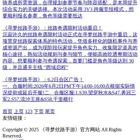
骑养成所需资源，合理规划参赛节奏与阵容搭配，是本周提升
综合实力的关键选择。本次活动采用 3V3 跨服竞技模式，想
要顺利报名参赛，角色等级需要抵达
《寻梦丝路手游》：丝路奇遇限时活动重启！
沉寂许久的丝路奇遇限时活动正式在寻梦丝路手游中重启，这
项贯穿丝路探索体系的特色活动，凭借多样化的随机事件与养
成资源产出，成为现阶段玩家提升角色实力、收集限定道具的
核心途径，熟知活动规则与参与细节，便能高效吃透整期活动
内容。想要顺利参与奇遇探索，首要门槛是角色等级达到 30
级，并且通关主线 “西域启程”
《寻梦丝路手游》：6.2日合区广告！
一、合服时间:2026年6月2日PM下午14:00-16:00点根据实际情
况提前或延后开服!二、合服区服:1.S39.望穿秋水&S47.勇冠三
军2.S57.流沙王座&S58.千里横行
首页
上页
1
2
3
下页
尾页
友情链接：
Copyright © 2025 《寻梦丝路手游》官方网站 All Rights
Reserved.