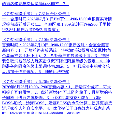
的排名奖励与幸运奖励优化调整。7、
《寻梦丝路手游》：7.31日合区公告！
一、合服时间:2026年7月31日PM下午14:00-16:00点根据实际情
况提前或延后开服!二、合服区服:1.S59.流沙王座&S60.千里横
行2.S61.横扫八荒&S62.威震寰宇
《寻梦丝路手游》：7.10日更新公告！
更新时间：2026年7月10日10:00-12:00更新区服：全区全服更
新内容：1、开放丝路奇珍系统，轻松激活获得可成长属性(角
色界面神装图标下面)。2、八卦蕴养扩展等级上限。3、神殿
装备取消被低战力玩家击杀概率降低附魔等级的设定。4、神
殿装备的附魔等级上限调整为20级。5、神殿玩法中的黄金轮
盘增加十连抽选项。6、神殿玩法中奖
《寻梦丝路手游》：6.26日更新公告！
2026年6月26日10:00-12:00更新内容：1、新增两个虎符，可大
幅提升瓦解属性。2、虎符新增4个可上阵的格子，且新增的格
子同样可进行强阵培养。3、优化世界BOSS-虎女、召唤
BOSS-船长、沙海BOSS、遗迹BOSS的承伤计算，使其更加接
近玩家个人的真实水平。4、优化被低于自身战力的玩家击杀
时，降低神装附魔四象等级的地图。包括:除