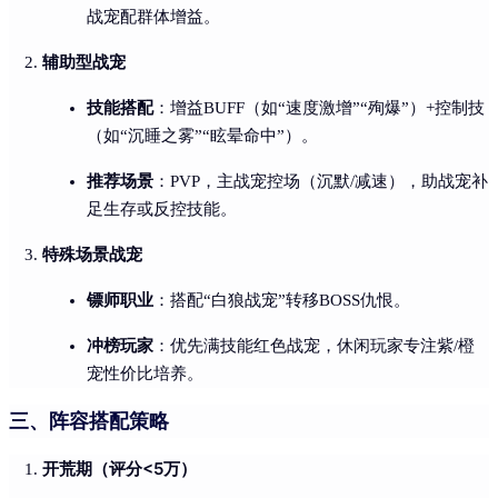
战宠配群体增益。
辅助型战宠
技能搭配
：增益BUFF（如“速度激增”“殉爆”）+控制技
（如“沉睡之雾”“眩晕命中”）。
推荐场景
：PVP，主战宠控场（沉默/减速），助战宠补
足生存或反控技能。
特殊场景战宠
镖师职业
：搭配“白狼战宠”转移BOSS仇恨。
冲榜玩家
：优先满技能红色战宠，休闲玩家专注紫/橙
宠性价比培养。
三、阵容搭配策略
开荒期（评分<5万）