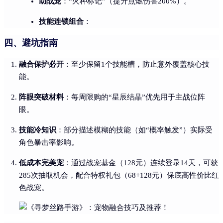
助战宠
：“火种标记”（提升点燃伤害200%）。
技能连锁组合
：
四、避坑指南
融合保护必开
：至少保留1个技能槽，防止意外覆盖核心技
能。
阵眼突破材料
：每周限购的“星辰结晶”优先用于主战位阵
眼。
技能冷知识
：部分描述模糊的技能（如“概率触发”）实际受
角色暴击率影响。
低成本完美宠
：通过战宠基金（128元）连续登录14天，可获
285次抽取机会，配合特权礼包（68+128元）保底高性价比红
色战宠。