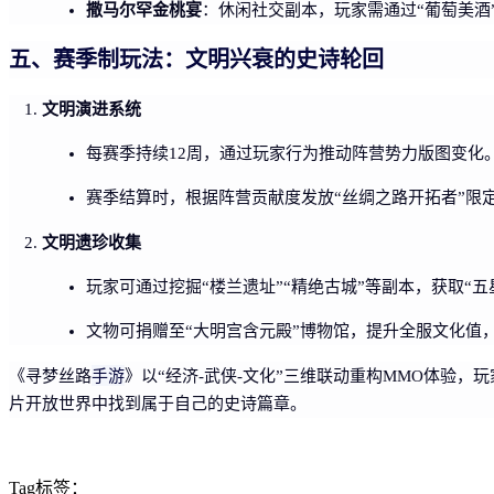
撒马尔罕金桃宴
：休闲社交副本，玩家需通过“葡萄美酒
五、赛季制玩法：文明兴衰的史诗轮回
文明演进系统
每赛季持续12周，通过玩家行为推动阵营势力版图变化
赛季结算时，根据阵营贡献度发放“丝绸之路开拓者”限
文明遗珍收集
玩家可通过挖掘“楼兰遗址”“精绝古城”等副本，获取“
文物可捐赠至“大明宫含元殿”博物馆，提升全服文化值
手游
《寻梦丝路
》以“经济-武侠-文化”三维联动重构MMO体验
片开放世界中找到属于自己的史诗篇章。
Tag标签：