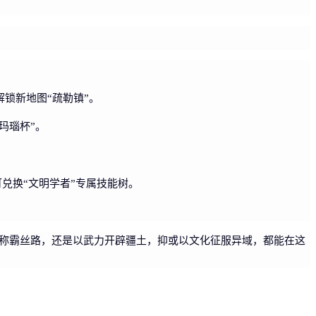
锁新地图“疏勒镇”。
玛瑙杯”。
可兑换“文明学者”专属技能树。
战称霸丝路，还是以武力开辟疆土，抑或以文化征服异域，都能在这