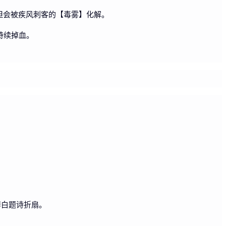
但会被疾风刺客的【毒雾】化解。
持续掉血。
李白题诗折扇。