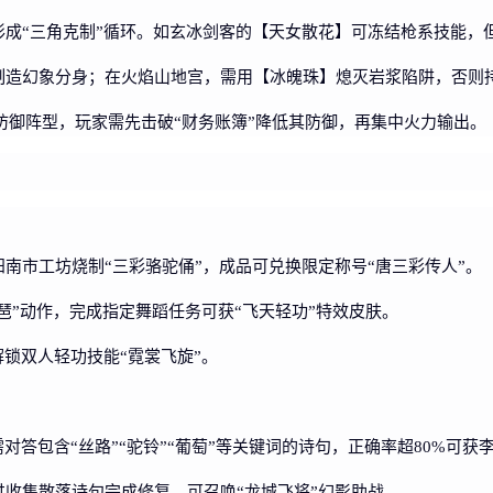
形成“三角克制”循环。如玄冰剑客的【天女散花】可冻结枪系技能，
制造幻象分身；在火焰山地宫，需用【冰魄珠】熄灭岩浆陷阱，否则
成防御阵型，玩家需先击破“财务账簿”降低其防御，再集中火力输出。
南市工坊烧制“三彩骆驼俑”，成品可兑换限定称号“唐三彩传人”。
琶”动作，完成指定舞蹈任务可获“飞天轻功”特效皮肤。
解锁双人轻功技能“霓裳飞旋”。
对答包含“丝路”“驼铃”“葡萄”等关键词的诗句，正确率超80%可获
收集散落诗句完成修复，可召唤“龙城飞将”幻影助战。