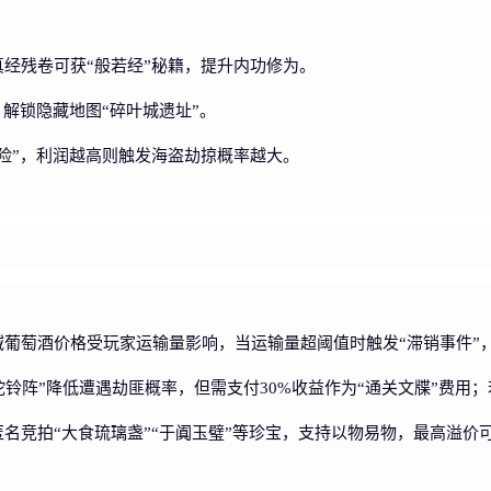
真经残卷可获“般若经”秘籍，提升内功修为。
，解锁隐藏地图“碎叶城遗址”。
风险”，利润越高则触发海盗劫掠概率越大。
域葡萄酒价格受玩家运输量影响，当运输量超阈值时触发“滞销事件”，
铃阵”降低遭遇劫匪概率，但需支付30%收益作为“通关文牒”费用；
名竞拍“大食琉璃盏”“于阗玉璧”等珍宝，支持以物易物，最高溢价可