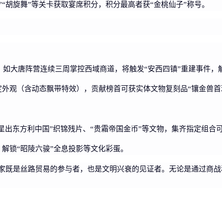
”“胡旋舞”等关卡获取宴席积分，积分最高者获“金桃仙子”称号。
。如大唐阵营连续三周掌控西域商道，将触发“安西四镇”重建事件，解
定外观（含动态飘带特效），贡献榜首可获实体文物复刻品“镶金兽首
五星出东方利中国”织锦残片、“贵霜帝国金币”等文物，集齐指定组合
，解锁“昭陵六骏”全息投影等文化彩蛋。
，玩家既是丝路贸易的参与者，也是文明兴衰的见证者。无论是通过商