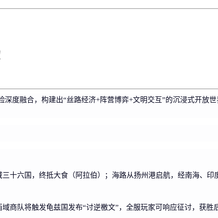
！
险深度融合，构建出“丝路经济+阵营博弈+文明交互”的沉浸式开放
域三十六国，终抵大食（阿拉伯）；海路从扬州港启航，经南海、印度
西域商队将触发龟兹国发布“讨逆檄文”，全服玩家可响应征讨，获胜