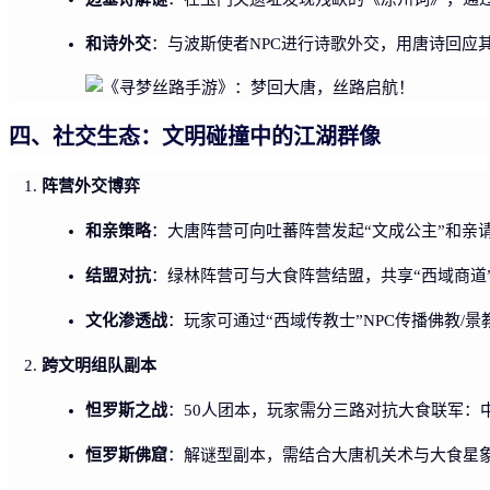
和诗外交
：与波斯使者NPC进行诗歌外交，用唐诗回应
四、社交生态：文明碰撞中的江湖群像
阵营外交博弈
和亲策略
：大唐阵营可向吐蕃阵营发起“文成公主”和亲
结盟对抗
：绿林阵营可与大食阵营结盟，共享“西域商道
文化渗透战
：玩家可通过“西域传教士”NPC传播佛教
跨文明组队副本
怛罗斯之战
：50人团本，玩家需分三路对抗大食联军：
恒罗斯佛窟
：解谜型副本，需结合大唐机关术与大食星象