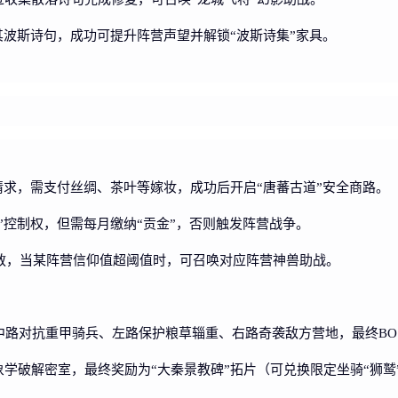
其波斯诗句，成功可提升阵营声望并解锁“波斯诗集”家具。
请求，需支付丝绸、茶叶等嫁妆，成功后开启“唐蕃古道”安全商路。
”控制权，但需每月缴纳“贡金”，否则触发阵营战争。
/景教，当某阵营信仰值超阈值时，可召唤对应阵营神兽助战。
中路对抗重甲骑兵、左路保护粮草辎重、右路奇袭敌方营地，最终BOS
学破解密室，最终奖励为“大秦景教碑”拓片（可兑换限定坐骑“狮鹫