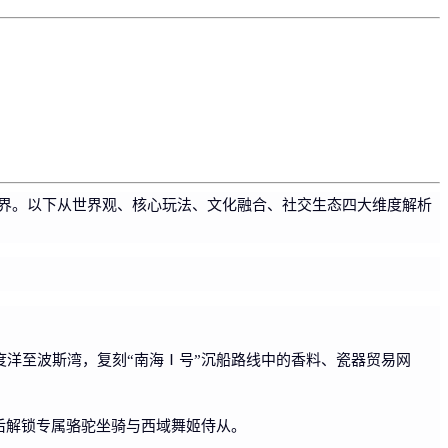
世界。以下从世界观、核心玩法、文化融合、社交生态四大维度解析
洋至波斯湾，复刻“南海Ⅰ号”沉船路线中的香料、瓷器贸易网
后解锁专属骆驼坐骑与西域舞姬侍从。