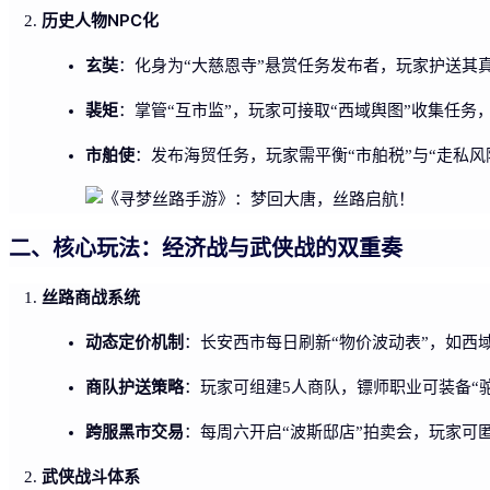
历史人物NPC化
玄奘
：化身为“大慈恩寺”悬赏任务发布者，玩家护送其
裴矩
：掌管“互市监”，玩家可接取“西域舆图”收集任务
市舶使
：发布海贸任务，玩家需平衡“市舶税”与“走私
二、核心玩法：经济战与武侠战的双重奏
丝路商战系统
动态定价机制
：长安西市每日刷新“物价波动表”，如西
商队护送策略
：玩家可组建5人商队，镖师职业可装备“驼
跨服黑市交易
：每周六开启“波斯邸店”拍卖会，玩家可匿
武侠战斗体系