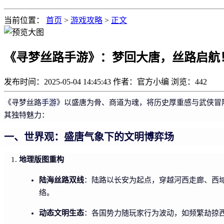
当前位置：
首页
>
游戏攻略
>
正文
《寻梦丝路手游》：梦回大唐，丝路启航
发布时间：2025-05-04 14:45:43
作者：官方小编
浏览：
442
手游
《寻梦丝路
》以盛唐为骨、商道为魂，将历史厚重感与武侠冒
其独特魅力：
一、世界观：盛唐气象下的文明博弈场
地理版图重构
陆海丝路双线
：陆路以长安为起点，穿越河西走廊、西
络。
动态文明生态
：各国势力随玩家行为波动，如频繁劫掠