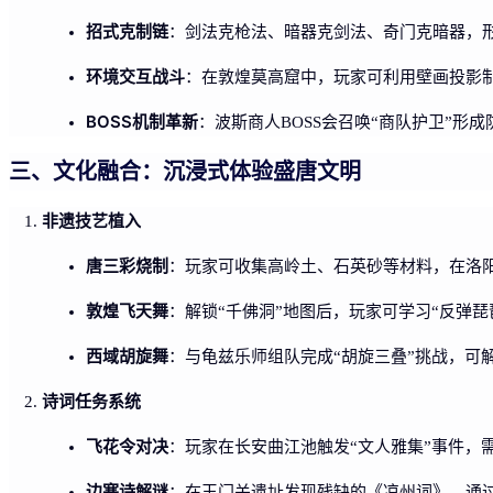
招式克制链
：剑法克枪法、暗器克剑法、奇门克暗器，
环境交互战斗
：在敦煌莫高窟中，玩家可利用壁画投影
BOSS机制革新
：波斯商人BOSS会召唤“商队护卫”形
三、文化融合：沉浸式体验盛唐文明
非遗技艺植入
唐三彩烧制
：玩家可收集高岭土、石英砂等材料，在洛阳
敦煌飞天舞
：解锁“千佛洞”地图后，玩家可学习“反弹琵
西域胡旋舞
：与龟兹乐师组队完成“胡旋三叠”挑战，可
诗词任务系统
飞花令对决
：玩家在长安曲江池触发“文人雅集”事件，需
边塞诗解谜
：在玉门关遗址发现残缺的《凉州词》，通过