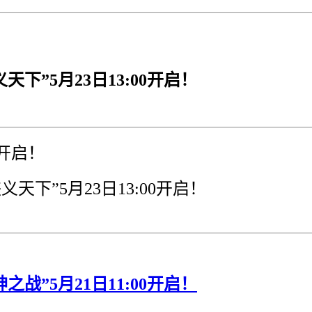
下”5月23日13:00开启！
0开启！
战”5月21日11:00开启！