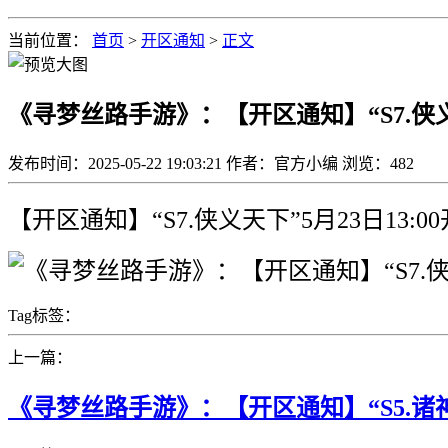
当前位置：
首页
>
开区通知
>
正文
《寻梦丝路手游》：【开区通知】“S7.侠义天
发布时间：2025-05-22 19:03:21
作者：官方小编
浏览：
482
【开区通知】“S7.侠义天下”5月23日13:0
Tag标签：
上一篇：
《寻梦丝路手游》：【开区通知】“S5.诸神之