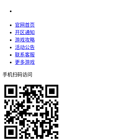
官网首页
开区通知
游戏攻略
活动公告
联系客服
更多游戏
手机扫码访问