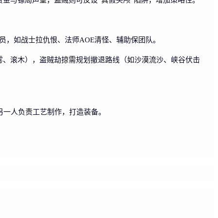
成员，如战士拉仇恨、法师AOE清怪、辅助保团队。
雾、滚木），盗贼劫掠需规划撤退路线（如沙漠流沙、峡谷伏击
另一人负责工艺制作，打造装备。