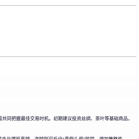
需共同把握最佳交易时机。初期建议投资丝绸、茶叶等基础商品，
赏金与镖局声望，盗贼则可反设“真假头颅”陷阱，增加策略性。