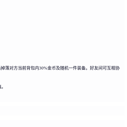
杀后掉落对方当前背包内30%金币及随机一件装备。好友间可互相协
值。