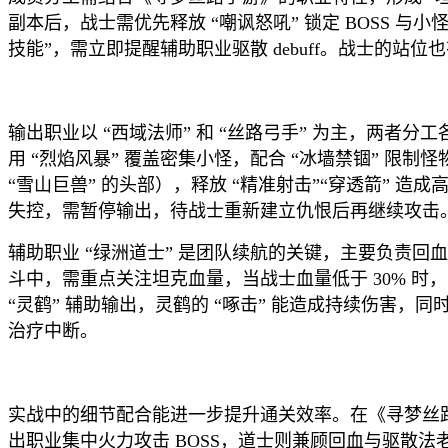
副本后，战士需优先释放 “嘲讽怒吼” 锁定 BOSS 与
技能”，需立即提醒辅助职业驱散 debuff。战士的站
输出职业以 “西域法师” 和 “丝路弓手” 为主，两者
用 “烈焰风暴” 覆盖密集小怪，配合 “冰墙禁锢” 限制
“雪山巨兽” 的头部），释放 “精准射击”“穿透箭” 造
失控，需暂停输出，待战士重新建立仇恨后再继续攻击
辅助职业 “绿洲道士” 是团队续航的关键，主要负责回血、加
斗中，需重点关注坦克血量，当战士血量低于 30% 时，立即
“灵鹤” 辅助输出，灵鹤的 “啄击” 能造成持续伤
治疗中断。
实战中的细节配合能进一步提升通关效率。在《寻梦丝路手游
出职业集中火力攻击 BOSS，道士则兼顾回血与驱散法