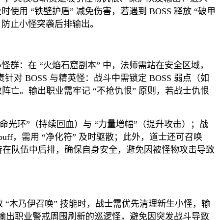
用 “铁壁护盾” 减免伤害，若遇到 BOSS 释放 “破甲
”，防止小怪突袭后排输出。
小怪群：在 “火焰石窟副本” 中，法师需站在安全区域，
对 BOSS 与精英怪：战斗中需锁定 BOSS 弱点（如
导致阵亡。输出职业需牢记 “不抢仇恨” 原则，若战士仇恨
 “生命光环”（持续回血）与 “力量增幅”（提升攻击）；战
buff，需用 “净化符” 及时驱散；此外，道士还可召唤
保持在队伍中后排，确保自身安全，避免因被怪物攻击导致
放 “木乃伊召唤” 技能时，战士需优先清理新生小怪，输
 名输出职业警戒周围刷新的巡逻怪，避免因突发战斗导致