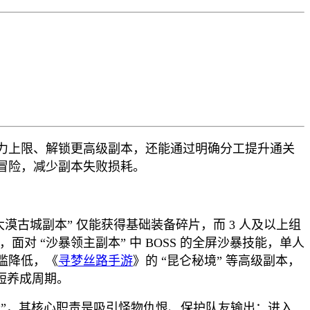
力上限、解锁更高级副本，还能通过明确分工提升通关
冒险，减少副本失败损耗。
漠古城副本” 仅能获得基础装备碎片，而 3 人及以上组
对 “沙暴领主副本” 中 BOSS 的全屏沙暴技能，单人
槛降低，《
寻梦丝路手游
》的 “昆仑秘境” 等高级副本，
缩短养成周期。
边战士”，其核心职责是吸引怪物仇恨、保护队友输出：进入