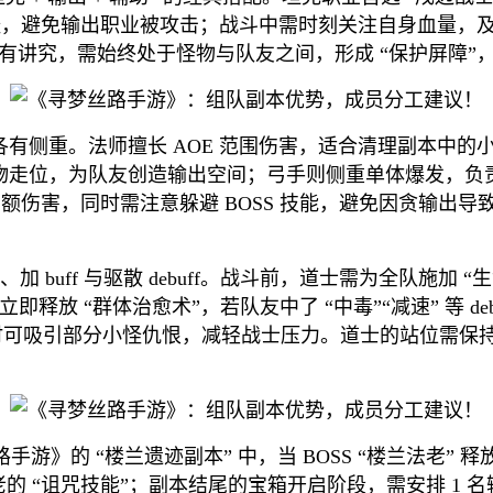
小怪，避免输出职业被攻击；战斗中需时刻关注自身血量，及时使
位也有讲究，需始终处于怪物与队友之间，形成 “保护屏障
分工各有侧重。法师擅长 AOE 范围伤害，适合清理副本中的
怪物走位，为队友创造输出空间；弓手则侧重单体爆发，负责针
成高额伤害，同时需注意躲避 BOSS 技能，避免因贪输出
。
 buff 与驱散 debuff。战斗前，道士需为全队施加
释放 “群体治愈术”，若队友中了 “中毒”“减速” 等 de
害，同时可吸引部分小怪仇恨，减轻战士压力。道士的站位需
》的 “楼兰遗迹副本” 中，当 BOSS “楼兰法老” 释
老的 “诅咒技能”；副本结尾的宝箱开启阶段，需安排 1