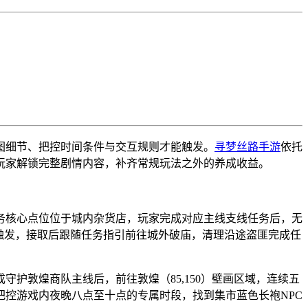
图细节、把控时间条件与交互规则才能触发。
寻梦丝路手游
依托
玩家解锁完整剧情内容，补齐常规玩法之外的养成收益。
务核心点位位于城内杂货店，玩家完成对应主线支线任务后，无
触发，接取后跟随任务指引前往城外破庙，清理沿途盗匪完成任
护敦煌商队主线后，前往敦煌（85,150）壁画区域，连续五
控游戏内夜晚八点至十点的专属时段，找到集市蓝色长袍NPC