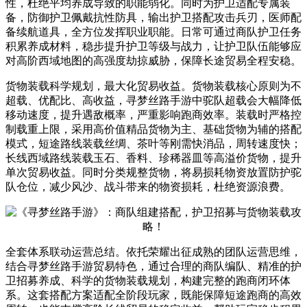
性，杜绝平均养成导致的职能弱化。同时为护卫适配专属装
备，防御护卫佩戴抗性防具，输出护卫搭配攻击兵刃，医师配
备续航道具，全方位发挥职业职能。日常可通过商队护卫任务
积累养成材料，稳步提升护卫等级与战力，让护卫队伍能够应
对高阶西域地图的高强度劫掠威胁，保障长途贸易全程安稳。
货物装载科学规划，最大化贸易收益。货物装载核心原则为不
超载、优配比、高收益，寻梦丝路手游中驼队超载会大幅降低
移动速度，提升遇敌概率，严重影响跑商效率。装载时严格控
制载重上限，采用高价值精品货物为主、基础货物为辅的搭配
模式，短途路线装载丝绸、茶叶等刚需快消品，周转速度快；
长线西域路线装载玉石、香料、珍稀器皿等高溢价货物，提升
单次贸易收益。同时分类规整货物，将易损耗物资放置防护驼
队仓位，减少风沙、战斗带来的物资损耗，杜绝资源浪费。
全套体系联动运营总结。依托荣耀出征成熟的团队运营思维，
结合寻梦丝路手游贸易特色，通过合理的商队编队、精准的护
卫招募养成、科学的货物装载规划，构建完整的跑商闭环体
系。这套搭配方案适配全阶段玩家，既能保障短途跑商的高效