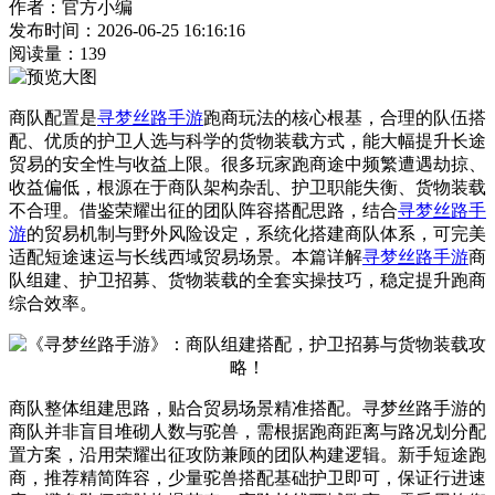
作者：官方小编
发布时间：2026-06-25 16:16:16
阅读量：
139
商队配置是
寻梦丝路手游
跑商玩法的核心根基，合理的队伍搭
配、优质的护卫人选与科学的货物装载方式，能大幅提升长途
贸易的安全性与收益上限。很多玩家跑商途中频繁遭遇劫掠、
收益偏低，根源在于商队架构杂乱、护卫职能失衡、货物装载
不合理。借鉴荣耀出征的团队阵容搭配思路，结合
寻梦丝路手
游
的贸易机制与野外风险设定，系统化搭建商队体系，可完美
适配短途速运与长线西域贸易场景。本篇详解
寻梦丝路手游
商
队组建、护卫招募、货物装载的全套实操技巧，稳定提升跑商
综合效率。
商队整体组建思路，贴合贸易场景精准搭配。寻梦丝路手游的
商队并非盲目堆砌人数与驼兽，需根据跑商距离与路况划分配
置方案，沿用荣耀出征攻防兼顾的团队构建逻辑。新手短途跑
商，推荐精简阵容，少量驼兽搭配基础护卫即可，保证行进速