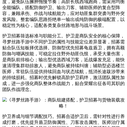
度，避免队伍臃肿拖慢节奏；高阶长线西域跑商，需采用均衡
全能编队，搭配防御护卫、输出刀客、辅助医师的复合型阵
容，兼顾承伤、作战与续航能力，应对劫匪集群突袭与野外突
发风险。整套编队思路拒绝单一输出或纯防御的极端配置，以
稳定性为核心，适配各类复杂丝路地形与战斗场景。
护卫招募筛选标准与职能分工。护卫是商队安全的核心保障，
寻梦丝路手游中不同护卫的属性与技能定位差异显著，招募需
贴合队伍短板择优选择。防御型优先招募龟兹盾卫，拥有高额
防御与嘲讽技能，可稳定拉住野外劫匪仇恨，承受大量伤害，
是商队前排核心；输出型优选西域刀客，近战爆发充足，能快
速清理集群劫掠敌人，避免商队被持续纠缠；辅助型必选楼兰
医师，常驻队伍提供持续回血与状态续航，抵消长途跋涉带来
的持续损耗。招募时优先解锁高阶护卫羁绊，激活团队属性加
成，进一步强化商队整体作战能力，贴合荣耀出征各司其职的
团队作战理念。
护卫养成与细节调配技巧。招募合适护卫后，需针对性进行养
成打磨，优先提升盾卫防御属性、刀客攻击属性、医师治疗属