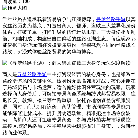
阅读量：
109
千年丝路古道承载着贸易纷争与江湖博弈，
寻梦丝路手游
以真
实丝路历史为基底，打造出商人、镖师、盗贼三大差异化身份
体系，打破了单一打怪升级的传统玩法框架。三大身份相互制
衡、相辅相成，构建出自由鲜活的丝路江湖生态。每位玩家都
能依据自身游玩偏好选择专属身份，解锁截然不同的丝路成长
路线，沉浸式体验丝路贸易的繁华与博弈。
商人是
寻梦丝路手游
中主打贸易经营的核心身份，也是维系丝
路经济体系的关键角色。该身份无需高强度对战，核心乐趣在
于跨域贸易与市场运营，适合偏好休闲经营玩法的玩家。玩家
选择商人身份后，可解锁专属商会系统与跨城邦贸易权限，往
返长安、敦煌、楼兰等丝路重镇，依托各地物资差价积累资
源。同时，商人拥有议价、商队管理、市场洞察等专属能力，
能够降低进货成本、提升货物运载量、精准把控市场物价波
动。高阶商人还可组建专属商会，参与城邦拍卖与市场调控，
掌控区域贸易格局，在平稳经营中稳步提升自身实力，深耕丝
路商业体系。