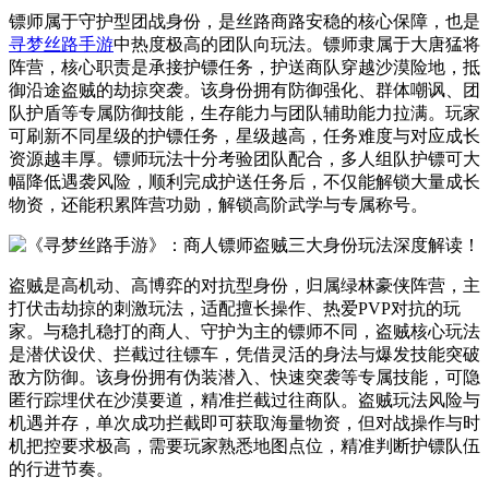
镖师属于守护型团战身份，是丝路商路安稳的核心保障，也是
寻梦丝路手游
中热度极高的团队向玩法。镖师隶属于大唐猛将
阵营，核心职责是承接护镖任务，护送商队穿越沙漠险地，抵
御沿途盗贼的劫掠突袭。该身份拥有防御强化、群体嘲讽、团
队护盾等专属防御技能，生存能力与团队辅助能力拉满。玩家
可刷新不同星级的护镖任务，星级越高，任务难度与对应成长
资源越丰厚。镖师玩法十分考验团队配合，多人组队护镖可大
幅降低遇袭风险，顺利完成护送任务后，不仅能解锁大量成长
物资，还能积累阵营功勋，解锁高阶武学与专属称号。
盗贼是高机动、高博弈的对抗型身份，归属绿林豪侠阵营，主
打伏击劫掠的刺激玩法，适配擅长操作、热爱PVP对抗的玩
家。与稳扎稳打的商人、守护为主的镖师不同，盗贼核心玩法
是潜伏设伏、拦截过往镖车，凭借灵活的身法与爆发技能突破
敌方防御。该身份拥有伪装潜入、快速突袭等专属技能，可隐
匿行踪埋伏在沙漠要道，精准拦截过往商队。盗贼玩法风险与
机遇并存，单次成功拦截即可获取海量物资，但对战操作与时
机把控要求极高，需要玩家熟悉地图点位，精准判断护镖队伍
的行进节奏。