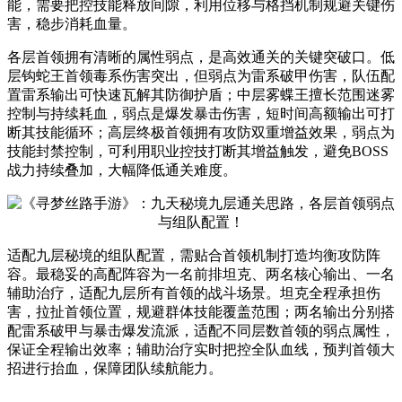
能，需要把控技能释放间隙，利用位移与格挡机制规避关键伤
害，稳步消耗血量。
各层首领拥有清晰的属性弱点，是高效通关的关键突破口。低
层钩蛇王首领毒系伤害突出，但弱点为雷系破甲伤害，队伍配
置雷系输出可快速瓦解其防御护盾；中层雾蝶王擅长范围迷雾
控制与持续耗血，弱点是爆发暴击伤害，短时间高额输出可打
断其技能循环；高层终极首领拥有攻防双重增益效果，弱点为
技能封禁控制，可利用职业控技打断其增益触发，避免BOSS
战力持续叠加，大幅降低通关难度。
适配九层秘境的组队配置，需贴合首领机制打造均衡攻防阵
容。最稳妥的高配阵容为一名前排坦克、两名核心输出、一名
辅助治疗，适配九层所有首领的战斗场景。坦克全程承担伤
害，拉扯首领位置，规避群体技能覆盖范围；两名输出分别搭
配雷系破甲与暴击爆发流派，适配不同层数首领的弱点属性，
保证全程输出效率；辅助治疗实时把控全队血线，预判首领大
招进行抬血，保障团队续航能力。