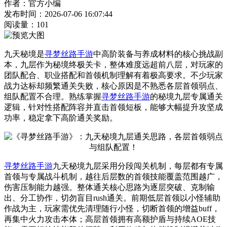
作者：官方小编
发布时间：2026-07-06 16:07:44
阅读量：
101
九天秘境是
寻梦丝路手游
中高阶装备与养成材料的核心挑战副
本，九层作为秘境终极关卡，整体难度远超前八层，对玩家的
团队配合、职业搭配和首领机制理解有着极高要求。不少玩家
战力达标却频繁通关失败，核心原因是不熟悉各层首领弱点、
组队配置不合理。熟练掌握
寻梦丝路手游
的秘境九层专属通关
逻辑，针对性搭配阵容并直击首领短板，能够大幅提升攻坚成
功率，稳定拿下高阶通关奖励。
寻梦丝路手游
九天秘境九层采用分段闯关机制，每层都有专属
首领与专属战斗机制，越往后层数的首领技能覆盖范围越广，
伤害压制能力越强。整体通关核心思路为逐层突破、克制输
出、分工协作，切勿盲目rush通关。前期低层首领以小怪辅助
作战为主，玩家需优先清理随行小怪，切断首领的增益buff，
再集中火力攻击本体；高层首领拥有高额护盾与持续AOE技