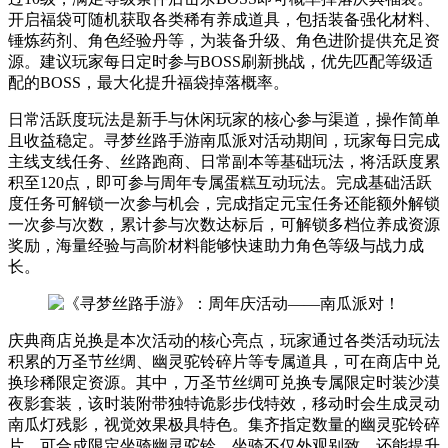
开启福袋可随机获取各类稀有养成道具，包括装备强化材料、
锤炼药剂、角色经验丹等，为装备升级、角色进阶提供充足资
源。建议玩家每日定时参与BOSS刷新挑战，优先匹配等级适
配的BOSS，最大化提升福袋掉落概率。
日常活跃度玩法是新手与休闲玩家的核心参与渠道，操作简单
且收益稳定。寻梦丝路手游南瓜派对活动期间，玩家每日完成
主线支线任务、丝路跑商、日常副本等基础玩法，将活跃度累
积至120点，即可参与周年专属蛋糕互动玩法。完成基础活跃
度任务可解锁一次参与机会，完成指定元宝任务还能额外解锁
一次参与次数，累计参与次数达标后，可解锁多档位养成资源
奖励，海量经验与高阶材料能够快速助力角色等级与战力成
长。
庆典商店兑换是本次活动的核心亮点，玩家通过各类活动玩法
积累的万圣节丝绸、幽灵驼铃碎片等专属道具，可在商店中兑
换珍稀限定资源。其中，万圣节丝绸可兑换专属限定时装沙漠
夜影套装，该时装附带独特诡影步伐特效，移动时会生成灵动
南瓜灯残影，视觉效果极具特色。集齐指定数量的幽灵驼铃碎
片，可合成限定坐骑幽灵驼铃，坐骑不仅外观别致，还能提升