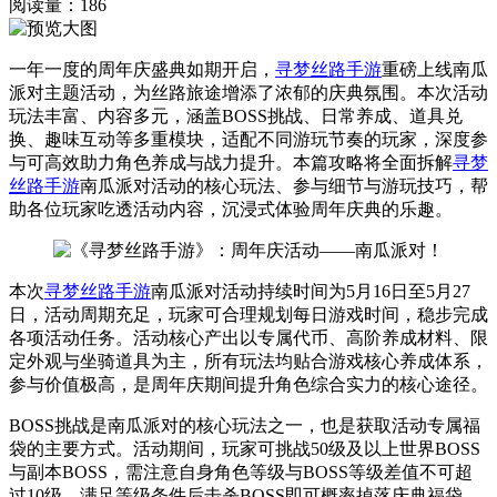
阅读量：
186
一年一度的周年庆盛典如期开启，
寻梦丝路手游
重磅上线南瓜
派对主题活动，为丝路旅途增添了浓郁的庆典氛围。本次活动
玩法丰富、内容多元，涵盖BOSS挑战、日常养成、道具兑
换、趣味互动等多重模块，适配不同游玩节奏的玩家，深度参
与可高效助力角色养成与战力提升。本篇攻略将全面拆解
寻梦
丝路手游
南瓜派对活动的核心玩法、参与细节与游玩技巧，帮
助各位玩家吃透活动内容，沉浸式体验周年庆典的乐趣。
本次
寻梦丝路手游
南瓜派对活动持续时间为5月16日至5月27
日，活动周期充足，玩家可合理规划每日游戏时间，稳步完成
各项活动任务。活动核心产出以专属代币、高阶养成材料、限
定外观与坐骑道具为主，所有玩法均贴合游戏核心养成体系，
参与价值极高，是周年庆期间提升角色综合实力的核心途径。
BOSS挑战是南瓜派对的核心玩法之一，也是获取活动专属福
袋的主要方式。活动期间，玩家可挑战50级及以上世界BOSS
与副本BOSS，需注意自身角色等级与BOSS等级差值不可超
过10级，满足等级条件后击杀BOSS即可概率掉落庆典福袋。